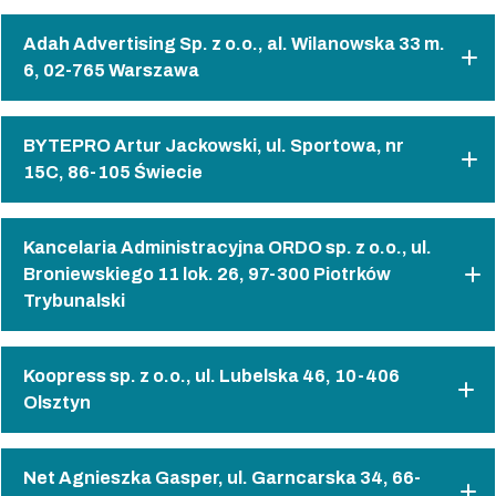
Adah Advertising Sp. z o.o., al. Wilanowska 33 m.
6, 02-765 Warszawa
BYTEPRO Artur Jackowski, ul. Sportowa, nr
Certificate identifier
(current)
15C, 86-105 Świecie
4/PC-FBC/R/2026
Kancelaria Administracyjna ORDO sp. z o.o., ul.
Certificate identifier
(current)
Broniewskiego 11 lok. 26, 97-300 Piotrków
Trybunalski
Certification scope
1/PC-FBC/R/2026
Koopress sp. z o.o., ul. Lubelska 46, 10-406
Certificate identifier
(current)
Program certyfikacji Firma Bezpieczna Cyfrowo wer. 1.5
Olsztyn
Certification scope
6/PC-FBC/R/2026
Certificate issue date
Net Agnieszka Gasper, ul. Garncarska 34, 66-
Certificate identifier
(archived)
Program certyfikacji Firma Bezpieczna Cyfrowo wer. 1.5