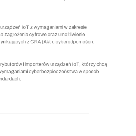
 urządzeń IoT z wymaganiami w zakresie
na zagrożenia cyfrowe oraz umożliwienie
ynikających z CRA (Akt o cyberodporności).
trybutorów i importerów urządzeń IoT, którzy chcą
z wymaganiami cyberbezpieczeństwa w sposób
andardach.