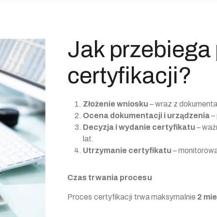
Jak przebiega
certyfikacji?
Złożenie wniosku
– wraz z dokumenta
Ocena dokumentacji i urządzenia
–
Decyzja i wydanie certyfikatu
– ważn
lat.
Utrzymanie certyfikatu
– monitorowa
Czas trwania procesu
Proces certyfikacji trwa maksymalnie
2 mi