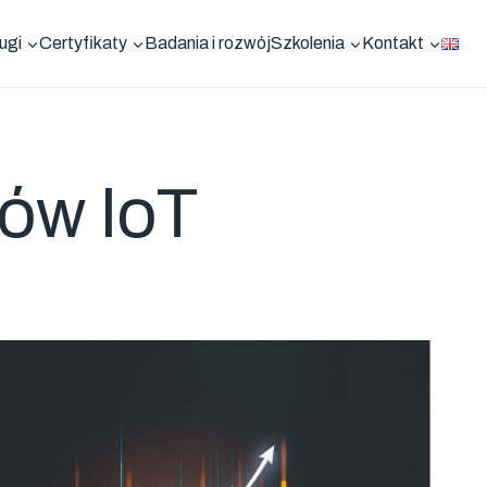
ugi
Certyfikaty
Badania i rozwój
Szkolenia
Kontakt
tów IoT