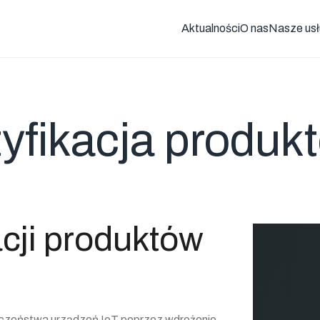
Aktualności
O nas
Nasze usł
yfikacja produk
acji produktów
ieczeństwa urządzeń IoT poprzez wdrożenie