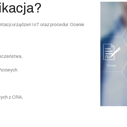
ikacja?
tacji urządzeń IoT oraz procedur. Ocenie
eczeństwa,
końcowych.
cych z CRA,