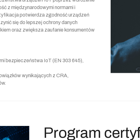
ość z międzynarodowymi normami i
rtyfikacja potwierdza zgodność urządzeń
ynić się do lepszej ochrony danych
ekiem oraz zwiększa zaufanie konsumentów
mi bezpieczeństwa IoT (EN 303 645),
bowiązków wynikających z CRA,
ów.
Program certyf