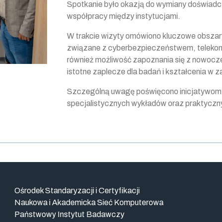
Spotkanie było okazją do wymiany doświad
współpracy między instytucjami.
W trakcie wizyty omówiono kluczowe obszar
związane z cyberbezpieczeństwem, telekomun
również możliwość zapoznania się z nowocze
istotne zaplecze dla badań i kształcenia w z
Szczególną uwagę poświęcono inicjatywom 
specjalistycznych wykładów oraz praktycz
Ośrodek Standaryzacji i Certyfikacji
Naukowa i Akademicka Sieć Komputerowa
Państwowy Instytut Badawczy