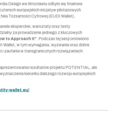
rdia Design we Wrocławiu odbyło się finałowe
zterech europejskich inicjatyw pilotażowych
tfela Tożsamości Cyfrowej (EUDI Wallet).
ele eksperckie, warsztaty oraz testy
edzialny za prowadzenie jednego z kluczowych
How to Approach It”
. Podczas tej sesji omówiono
DI Wallet, w tym wymagania, wyzwania oraz dobre
 i zaufania w transgranicznych rozwiązaniach
o zaprezentowania rezultatów projektu POTENTIAL, ale
wyznaczenia kierunku dalszego rozwoju europejskich
tity-wallet.eu/