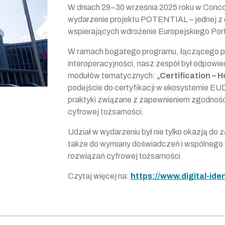
W dniach 29–30 września 2025 roku w Conco
wydarzenie projektu POTENTIAL – jednej z c
wspierających wdrożenie Europejskiego Por
W ramach bogatego programu, łączącego pan
interoperacyjności, nasz zespół był odpowi
modułów tematycznych:
„Certification – 
podejście do certyfikacji w ekosystemie EU
praktyki związane z zapewnieniem zgodności
cyfrowej tożsamości.
Udział w wydarzeniu był nie tylko okazją d
także do wymiany doświadczeń i wspólnego 
rozwiązań cyfrowej tożsamości.
Czytaj więcej na:
https://www.digital-iden